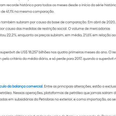
am recorde histórico para todos os meses desde o início da série históri
lta de 41,1% na mesma comparação.
s também subiram por causa da base de comparação. Em abril de 2020, 
por causa das medidas de restrição social. O volume de mercadorias
tou 22,2%, enquanto os preços subiram, em média, 21,6% em relação 
superávit de US$ 18,257 bilhões nos quatro primeiros meses do ano. O re
lo critério da média diária, e só perde para 2017, quando o superávit 
culo da balança comercial
. Entre as principais alterações, estão a exclu
etróleo. Nessas operações, plataformas de petróleo que jamais saíram d
adas em subsidiárias da Petrobras no exterior, e como importação, ao s
energia elétrica produzida pela usina de Itaipu e comprada do Paragua