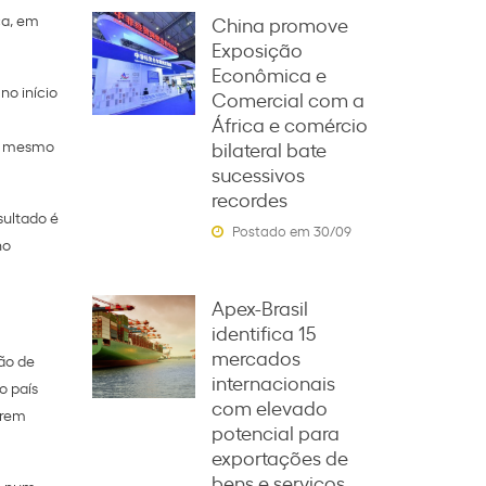
ca, em
China promove
Exposição
Econômica e
no início
Comercial com a
África e comércio
ao mesmo
bilateral bate
sucessivos
recordes
sultado é
Postado em 30/09
no
Apex-Brasil
identifica 15
mercados
são de
internacionais
o país
com elevado
erem
potencial para
exportações de
bens e serviços
i, num