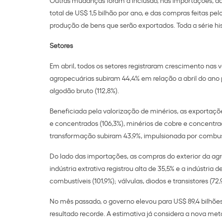
total de US$ 1,5 bilhão por ano, e das compras feitas p
produção de bens que serão exportados. Toda a série his
Setores
Em abril, todos os setores registraram crescimento nas v
agropecuárias subiram 44,4% em relação a abril do ano p
algodão bruto (112,8%).
Beneficiada pela valorização de minérios, as exportaçõ
e concentrados (106,3%), minérios de cobre e concentrado
transformação subiram 43,9%, impulsionada por combustív
Do lado das importações, as compras do exterior da ag
indústria extrativa registrou alta de 35,5% e a indústri
combustíveis (101,9%); válvulas, diodos e transistores (72
No mês passado, o governo elevou para US$ 89,4 bilhõe
resultado recorde. A estimativa já considera a nova me