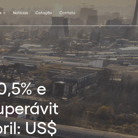
s
Notícias
Cotação
Contato
0,5% e
uperávit
ril: US$