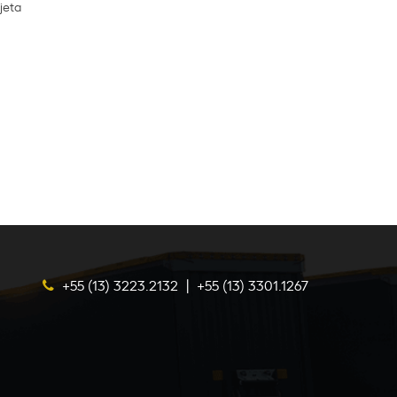
jeta
+55 (13) 3223.2132
|
+55 (13) 3301.1267