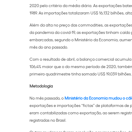
2020 pelo critério da média diária. As exportações bater
1989. As importações totalizaram US$ 16,132 bilhões, a
Além da alta no preço das commodities, as exportaçõe
da pandemia da covid-19, as exportações tinham caído 
embarcadas, segundo o Ministério da Economia, aumen
mês do ano passado.
Com o resultado de abril, a balança comercial acumula 
106,4% maior que o do mesmo período de 2020, também pe
primeiro quadrimestre tinha somado US$ 19,039 bilhões.
Metodologia
No mês passado, o
Ministério da Economia mudou o cál
exportações e importações “fictas” de plataformas de p
eram contabilizadas como exportação, ao serem registr
registradas no Brasil.
Outras mudanças foram a inclusão, nas importações, da 