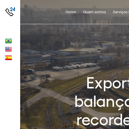
Home
Quem somos
Serviços 
Expor
balança
recorde