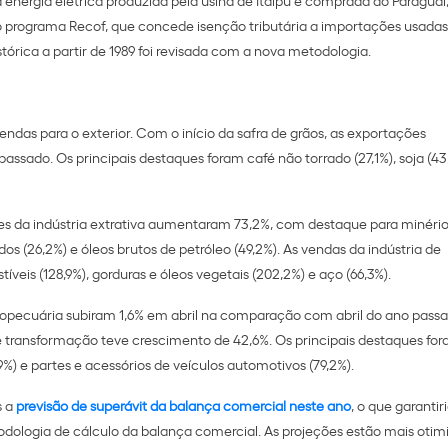
elo programa Recof, que concede isenção tributária a importações usadas
tórica a partir de 1989 foi revisada com a nova metodologia.
endas para o exterior. Com o início da safra de grãos, as exportações
assado. Os principais destaques foram café não torrado (27,1%), soja (43
es da indústria extrativa aumentaram 73,2%, com destaque para minério
s (26,2%) e óleos brutos de petróleo (49,2%). As vendas da indústria de
eis (128,9%), gorduras e óleos vegetais (202,2%) e aço (66,3%).
ropecuária subiram 1,6% em abril na comparação com abril do ano passa
a de transformação teve crescimento de 42,6%. Os principais destaques fo
,9%) e partes e acessórios de veículos automotivos (79,2%).
s a
previsão de superávit da balança comercial neste ano
, o que garantir
todologia de cálculo da balança comercial. As projeções estão mais otim