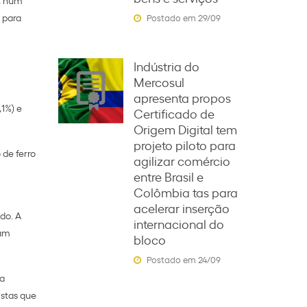
 para
Postado em 29/09
Indústria do
Mercosul
apresenta propos
,1%) e
Certificado de
Origem Digital tem
projeto piloto para
 de ferro
agilizar comércio
entre Brasil e
Colômbia tas para
acelerar inserção
do. A
internacional do
ram
bloco
Postado em 24/09
ia
istas que