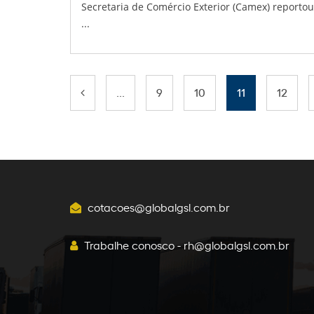
Secretaria de Comércio Exterior (Camex) reporto
...
...
9
10
11
12
cotacoes@globalgsl.com.br
Trabalhe conosco - rh@globalgsl.com.br