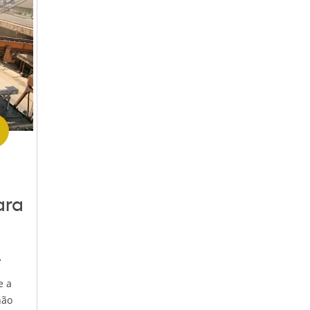
ara
A
e a
não