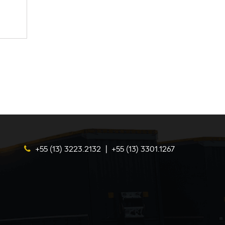
+55 (13) 3223.2132
|
+55 (13) 3301.1267